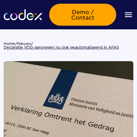
Demo /
Contact
Home
/
Nieuws
/
Declaratie VOG-aanvragen nu ook geautomatiseerd in AFAS