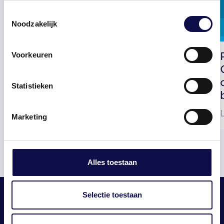
Toestemmingsselectie
Noodzakelijk
Kritisch kijken naar Whk-
Voorkeuren
beschikking geeft voordelen
Statistieken
Leestijd 1 minuut
Marketing
Alles toestaan
Selectie toestaan