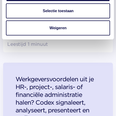
Selectie toestaan
Criminelen actief in de zorg:
medewerkerchecks helpen tegen
Weigeren
fraude
Leestijd 1 minuut
Werkgeversvoordelen uit je
HR-, project-, salaris- of
financiële administratie
halen? Codex signaleert,
analyseert, presenteert en