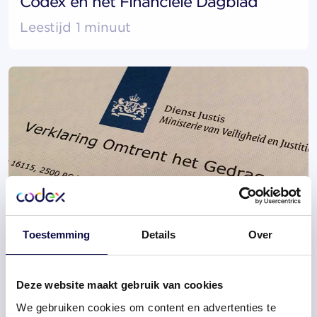
Codex en het Financiële Dagblad
Leestijd 1 minuut
Declaratie VOG-aanvragen nu ook
Toestemming
Details
Over
geautomatiseerd in AFAS
Leestijd 1 minuut
Deze website maakt gebruik van cookies
We gebruiken cookies om content en advertenties te