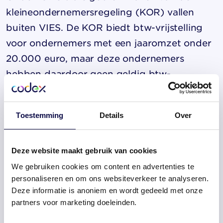
kleineondernemersregeling (KOR) vallen
buiten VIES. De KOR biedt btw-vrijstelling
voor ondernemers met een jaaromzet onder
20.000 euro, maar deze ondernemers
hebben daardoor geen geldig btw-
identificatienummer voor
intracommunautaire transacties. Een VIES-
Toestemming
Details
Over
controle op zo iemand levert dus altijd een
ongeldig resultaat op.
Deze website maakt gebruik van cookies
Hoe vaak moet je een btw-
We gebruiken cookies om content en advertenties te
nummer via VIES valideren?
personaliseren en om ons websiteverkeer te analyseren.
Deze informatie is anoniem en wordt gedeeld met onze
partners voor marketing doeleinden.
Je valideert een btw-nummer via VIES