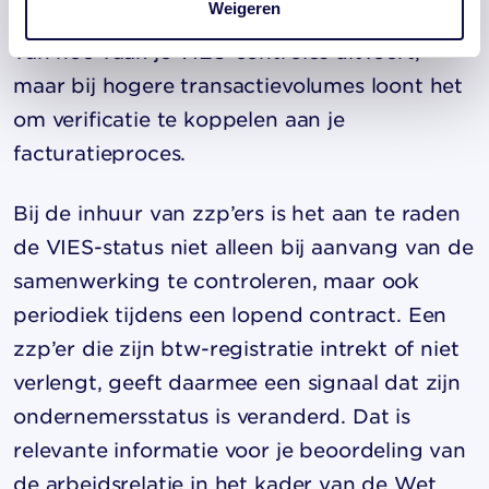
Weigeren
1.883 euro. Deze aangiftefrequentie staat los
van hoe vaak je VIES-controles uitvoert,
maar bij hogere transactievolumes loont het
om verificatie te koppelen aan je
facturatieproces.
Bij de inhuur van zzp’ers is het aan te raden
de VIES-status niet alleen bij aanvang van de
samenwerking te controleren, maar ook
periodiek tijdens een lopend contract. Een
zzp’er die zijn btw-registratie intrekt of niet
verlengt, geeft daarmee een signaal dat zijn
ondernemersstatus is veranderd. Dat is
relevante informatie voor je beoordeling van
de arbeidsrelatie in het kader van de Wet