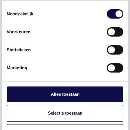
minimaal eenmalig per transactie, maar bij
Toestemmingsselectie
vaste zakenrelaties is het verstandig om
Noodzakelijk
periodiek te hervalideren. Een btw-
registratie kan worden ingetrokken of
Voorkeuren
gewijzigd, en een nummer dat vorige maand
geldig was, kan vandaag ongeldig zijn.
Statistieken
Bewaar altijd de verificatiebevestiging als
onderdeel van je transactiedocumentatie.
Marketing
Voor de frequentie van je eigen btw-aangifte
in Nederland gelden aparte regels. De
Alles toestaan
standaard is een kwartaalaangifte bij een
jaarlijkse btw-schuld onder 15.000 euro. Bij
Selectie toestaan
een hogere schuld geldt maandaangifte. Een
jaaraangifte is mogelijk bij een schuld onder