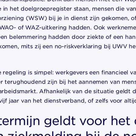
 in het doelgroepregister staan, mensen die va
orziening (WSW) bij je in dienst zijn gekomen, 
 WAO- of WAZ-uitkering hadden. Ook werknemers
een belemmering hadden door ziekte of een ha
komen, mits zij een no-riskverklaring bij UWV h
 regeling is simpel: werkgevers een financieel 
r terughoudend zijn bij het aannemen van men
arbeidsmarkt. Afhankelijk van de situatie geldt d
ijf jaar van het dienstverband, of zelfs voor altij
termijn geldt voor het
 ziekmelding bij de n