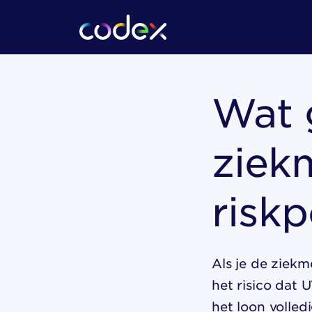
Wat g
ziek
riskp
Als je de ziek
het risico dat 
het loon volled