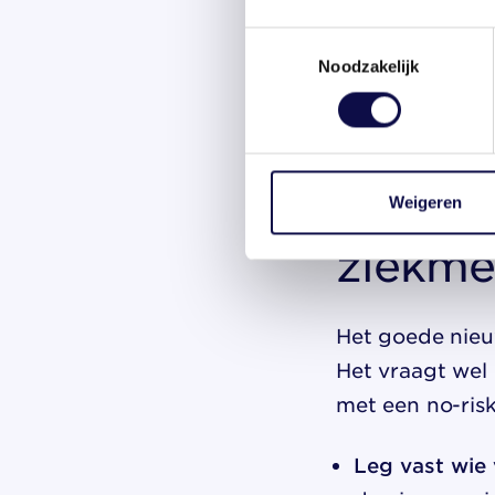
is van structu
Toestemmingsselectie
Bovendien mis j
Noodzakelijk
regeling besta
als je de meldin
Hoe vo
Weigeren
ziekmel
Het goede nieuw
Het vraagt wel
met een no-risk
Leg vast wie 