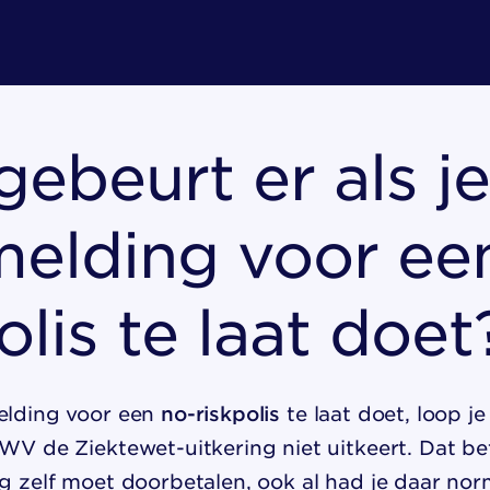
ebeurt er als j
melding voor ee
olis te laat doet
melding voor een
no-riskpolis
te laat doet, loop j
UWV de Ziektewet-uitkering niet uitkeert. Dat be
ig zelf moet doorbetalen, ook al had je daar no