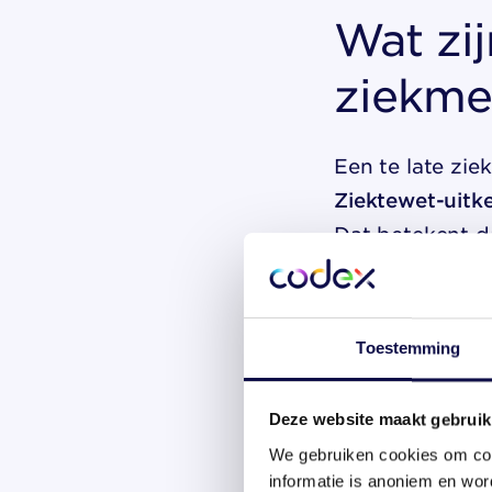
Wat zij
ziekmel
Een te late zie
Ziektewet-uitk
Dat betekent da
betaalt, zonder
Concreet betek
Toestemming
Je verliest h
Deze website maakt gebruik
melding te la
Je draagt de 
We gebruiken cookies om con
informatie is anoniem en wor
UWV kan in b