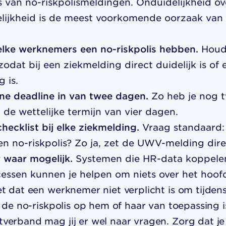
s van no-riskpolismeldingen. Onduidelijkheid ov
lijkheid is de meest voorkomende oorzaak van 
elke werknemers een no-riskpolis hebben.
Houd d
odat bij een ziekmelding direct duidelijk is of
 is.
rne deadline in van twee dagen.
Zo heb je nog 
 de wettelijke termijn van vier dagen.
hecklist bij elke ziekmelding.
Vraag standaard:
 no-riskpolis? Zo ja, zet de UWV-melding dire
 waar mogelijk.
Systemen die HR-data koppele
ssen kunnen je helpen om niets over het hoofd
t dat een werknemer niet verplicht is om tijdens 
t de no-riskpolis op hem of haar van toepassing 
verband mag jij er wel naar vragen. Zorg dat je