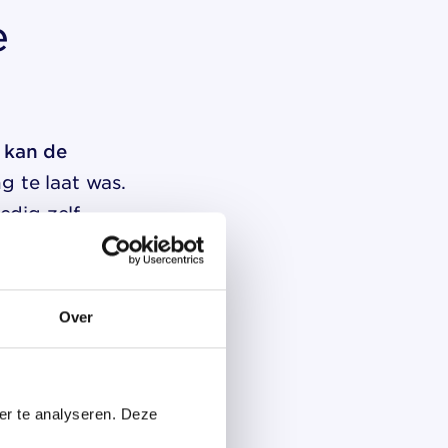
e
kan de
g te laat was.
edig zelf
l oplopen.
Over
n dat de
e periode zelf.
er te analyseren. Deze
 als er sprake