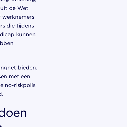
nuit de Wet
of werknemers
 die tijdens
ndicap kunnen
ebben
vangnet bieden,
sen met een
e no-riskpolis
d.
 doen
o-