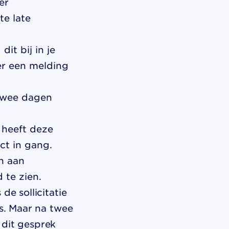
er
te late
it bij in je
 er een melding
twee dagen
 heeft deze
ct in gang.
n aan
 te zien.
de sollicitatie
is. Maar na twee
 dit gesprek