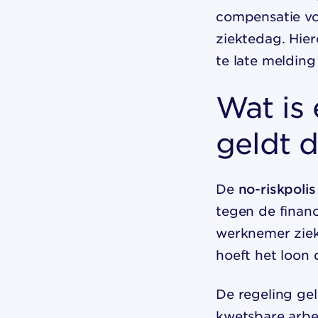
compensatie vo
ziektedag. Hier
te late melding
Wat is 
geldt d
De
no-riskpolis
tegen de finan
werknemer ziek
hoeft het loon 
De regeling ge
kwetsbare arbe