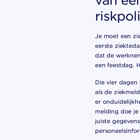
riskpol
Je moet een zi
eerste ziekted
dat de werkneme
een feestdag. 
Die vier dagen 
als de ziekmeld
er onduidelijkh
melding doe je
juiste gegevens
personeelsinfor