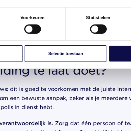
rele nalatigheid.
e het voordeel waarvoor de no-riskpolis juist be
Voorkeuren
Statistieken
at om jou als werkgever te beschermen, maar dat
gstermijn netjes naleeft.
orkom je dat je de
Selectie toestaan
ding te laat doet?
s: dit is goed te voorkomen met de juiste inter
 om een bewuste aanpak, zeker als je meerdere
polis in dienst hebt.
verantwoordelijk is.
Zorg dat één persoon of t