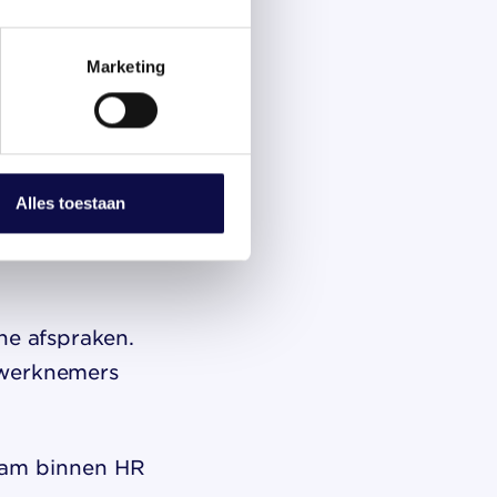
doeld is. De
Marketing
 werkt alleen
Alles toestaan
ne afspraken.
 werknemers
eam binnen HR