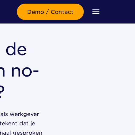
Demo / Contact
e de
n no-
?
e als werkgever
tekent dat je
rmaal gesproken