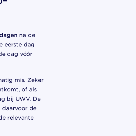
 dagen
na de
e eerste dag
 de dag vóór
matig mis. Zeker
htkomt, of als
ing bij UWV. De
e daarvoor de
de relevante