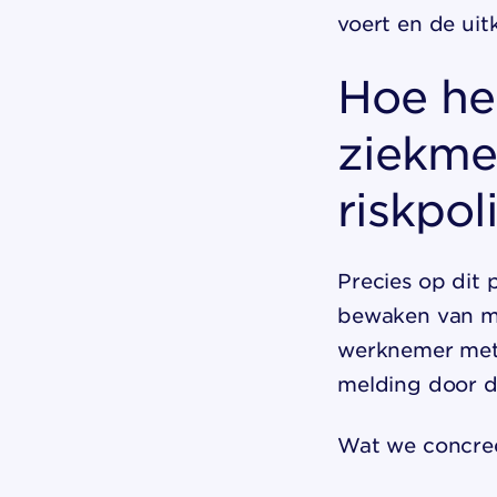
voert en de uit
Hoe hel
ziekme
riskpol
Precies op dit 
bewaken van me
werknemer met 
melding door d
Wat we concree