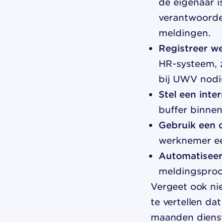
de eigenaar i
verantwoorde
meldingen.
Registreer w
HR-systeem, z
bij UWV nodig
Stel een inte
buffer binnen
Gebruik een c
werknemer een
Automatiseer
meldingsproce
Vergeet ook nie
te vertellen da
maanden dienst