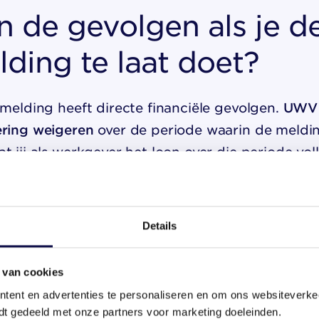
n de gevolgen als je d
ding te laat doet?
kmelding heeft directe financiële gevolgen.
UWV 
ering weigeren
over de periode waarin de meldin
t jij als werkgever het loon over die periode voll
 compensatie. Bij langdurige ziekte kan dat sne
ent dit:
Details
et recht op de Ziektewet-uitkering over de dage
 van cookies
at was.
volledige loondoorbetalingsverplichting over di
tent en advertenties te personaliseren en om ons websiteverke
dt gedeeld met onze partners voor marketing doeleinden.
epaalde gevallen aanvullende sancties opleggen