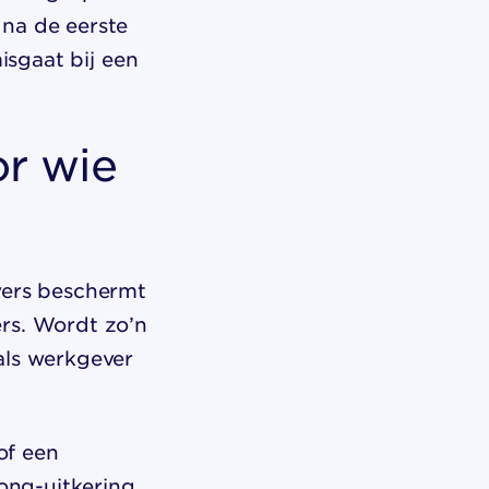
 na de eerste
isgaat bij een
or wie
vers beschermt
rs. Wordt zo’n
als werkgever
of een
ng-uitkering,