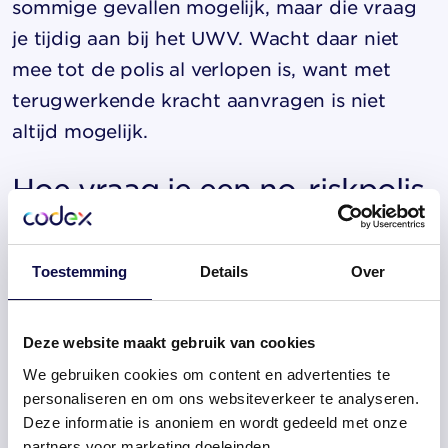
sommige gevallen mogelijk, maar die vraag
je tijdig aan bij het UWV. Wacht daar niet
mee tot de polis al verlopen is, want met
terugwerkende kracht aanvragen is niet
altijd mogelijk.
Hoe vraag je een no-riskpolis
aan en wie is
verantwoordelijk?
Toestemming
Details
Over
In veel gevallen hoef je de no-riskpolis niet
Deze website maakt gebruik van cookies
zelf aan te vragen. Als een medewerker aan
We gebruiken cookies om content en advertenties te
de voorwaarden voldoet, geldt de regeling
personaliseren en om ons websiteverkeer te analyseren.
automatisch. Toch is het de
Deze informatie is anoniem en wordt gedeeld met onze
verantwoordelijkheid van de werkgever
om
partners voor marketing doeleinden.