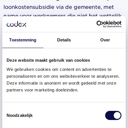
loonkostensubsidie via de gemeente, met
name voor werknemers die niet het wettelijk
minimumloon kunnen verdienen.
Deze regelingen versterken elkaar: de no-
Toestemming
Details
Over
riskpolis dekt het verzuimrisico, het LKV
verlaagt de structurele loonkosten, en
Deze website maakt gebruik van cookies
loonkostensubsidie compenseert het verschil
We gebruiken cookies om content en advertenties te
in productiviteit. Om aanspraak te maken op
personaliseren en om ons websiteverkeer te analyseren.
Deze informatie is anoniem en wordt gedeeld met onze
het LKV moet je de werknemer correct
partners voor marketing doeleinden.
registreren in de loonaangifte en de
aanvraag tijdig indienen. Een gemiste
Toestemmingsselectie
deadline betekent direct financieel verlies,
Noodzakelijk
want het LKV kun je niet met terugwerkende