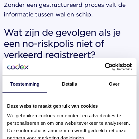
Zonder een gestructureerd proces valt de
informatie tussen wal en schip.
Wat zijn de gevolgen als je
een no-riskpolis niet of
verkeerd registreert?
Als je de no-riskpolis niet of verkeerd
registreert, loop je als werkgever de
Toestemming
Details
Over
Ziektewet-uitkering van het UWV mis waar
je recht op hebt. Dat betekent dat je het
Deze website maakt gebruik van cookies
volledige loon tijdens ziekte zelf betaalt,
We gebruiken cookies om content en advertenties te
terwijl je dat gedeeltelijk had kunnen
personaliseren en om ons websiteverkeer te analyseren.
verhalen. Dit kan over een ziekteperiode van
Deze informatie is anoniem en wordt gedeeld met onze
partners voor marketing doeleinden.