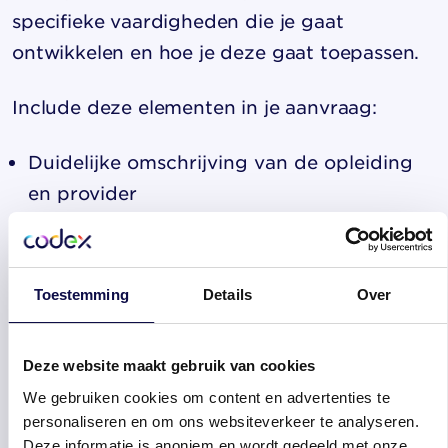
specifieke vaardigheden die je gaat
ontwikkelen en hoe je deze gaat toepassen.
Include deze elementen in je aanvraag:
Duidelijke omschrijving van de opleiding
en provider
Totale kosten inclusief reiskosten en
materialen
Tijdsinvestering en planning
Toestemming
Details
Over
Verwachte resultaten en meetbare doelen
Terugverdientijd voor de organisatie
Deze website maakt gebruik van cookies
Toon je commitment door een ontwikkelplan
We gebruiken cookies om content en advertenties te
te maken waarin je beschrijft hoe je de
personaliseren en om ons websiteverkeer te analyseren.
nieuwe kennis gaat delen met collega’s.
Deze informatie is anoniem en wordt gedeeld met onze