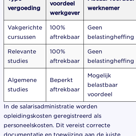
voordeel
vergoeding
werknemer
werkgever
Vakgerichte
100%
Geen
cursussen
aftrekbaar
belastingheffing
Relevante
100%
Geen
studies
aftrekbaar
belastingheffing
Mogelijk
Algemene
Beperkt
belastbaar
studies
aftrekbaar
voordeel
In de salarisadministratie worden
opleidingskosten geregistreerd als
personeelskosten. Dit vereist correcte
documentatie en toewijzing aan de juiste