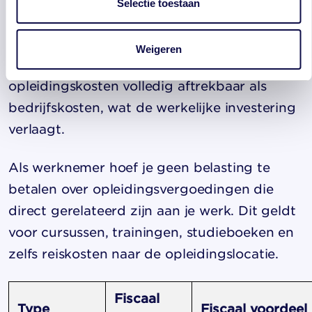
Selectie toestaan
Opleidingsvergoedingen bieden aanzienlijke
fiscale voordelen
voor zowel werkgever als
Weigeren
werknemer. Voor werkgevers zijn
opleidingskosten volledig aftrekbaar als
bedrijfskosten, wat de werkelijke investering
verlaagt.
Als werknemer hoef je geen belasting te
betalen over opleidingsvergoedingen die
direct gerelateerd zijn aan je werk. Dit geldt
voor cursussen, trainingen, studieboeken en
zelfs reiskosten naar de opleidingslocatie.
Fiscaal
Type
Fiscaal voordeel