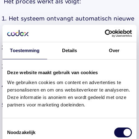
Het proces werkt als volgt:
Het systeem ontvangt automatisch nieuwe
medewerkersgegevens uit jouw HR-
systeem
Het BIG-nummer wordt automatisch
Toestemming
Details
Over
opgezocht en geverifieerd
De geldigheid van de registratie wordt
Deze website maakt gebruik van cookies
gecontroleerd
We gebruiken cookies om content en advertenties te
Eventuele beperkingen of aantekeningen
personaliseren en om ons websiteverkeer te analyseren.
worden weergegeven
Deze informatie is anoniem en wordt gedeeld met onze
Het systeem plant automatisch
partners voor marketing doeleinden.
vervolgcontroles in
Automatische BIG-controle
draait op de
Toestemmingsselectie
Noodzakelijk
achtergrond, zonder dat HR-medewerkers er