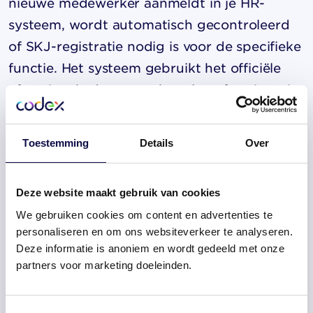
nieuwe medewerker aanmeldt in je HR-
systeem, wordt automatisch gecontroleerd
of SKJ-registratie nodig is voor de specifieke
functie. Het systeem gebruikt het officiële
afwegingskader om te bepalen of registratie
verplicht is.
Toestemming
Details
Over
De technologie voert dagelijkse controles uit
op:
Deze website maakt gebruik van cookies
Geldigheidsduur van bestaande
We gebruiken cookies om content en advertenties te
registraties
personaliseren en om ons websiteverkeer te analyseren.
Deze informatie is anoniem en wordt gedeeld met onze
Nieuwe tuchtmaatregelen of berispingen
partners voor marketing doeleinden.
Wijzigingen in registratiestatus
Naderende herregistratiedata