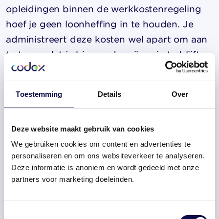
opleidingen binnen de werkkostenregeling
hoef je geen loonheffing in te houden. Je
administreert deze kosten wel apart om aan
te tonen dat je binnen de vrije ruimte blijft.
Wanneer opleidingen buiten de
Toestemming
Details
Over
werkkostenregeling vallen, behandel je ze als
belastbaar loon
. Dit betekent dat je
loonheffing en premies moet inhouden over
Deze website maakt gebruik van cookies
het bedrag. Je verwerkt dit in de reguliere
We gebruiken cookies om content en advertenties te
loonadministratie en geeft het op via de
personaliseren en om ons websiteverkeer te analyseren.
Deze informatie is anoniem en wordt gedeeld met onze
gebruikelijke loonheffingsaangiften.
partners voor marketing doeleinden.
Voor de praktische verwerking gebruik je de
Toestemmingsselectie
standaard loonheffingsformulieren.